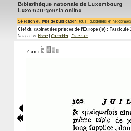
Bibliothèque nationale de Luxembourg
Luxemburgensia online
Sélection du type de publication:
tous
|
quotidiens et hebdomad
Clef du cabinet des princes de l'Europe (la) : Fascicule 
Navigation:
Home
|
Calendrier
|
Fascicule
Zoom