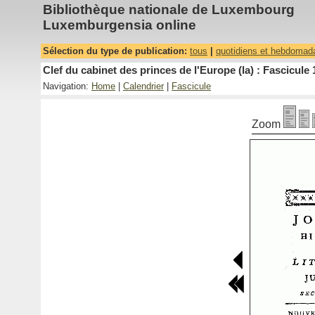
Bibliothèque nationale de Luxembourg
Luxemburgensia online
Sélection du type de publication:
tous
|
quotidiens et hebdomad
Clef du cabinet des princes de l'Europe (la) : Fascicule 
Navigation:
Home
|
Calendrier
|
Fascicule
Zoom