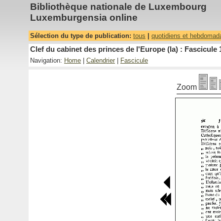
Bibliothèque nationale de Luxembourg
Luxemburgensia online
Sélection du type de publication:
tous
|
quotidiens et hebdomad
Clef du cabinet des princes de l'Europe (la) : Fascicule 
Navigation:
Home
|
Calendrier
|
Fascicule
Zoom