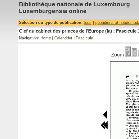
Bibliothèque nationale de Luxembourg
Luxemburgensia online
Sélection du type de publication:
tous
|
quotidiens et hebdomad
Clef du cabinet des princes de l'Europe (la) : Fascicule 
Navigation:
Home
|
Calendrier
|
Fascicule
Zoom