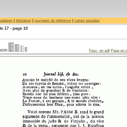
madaires
|
littérature
|
ouvrages de référence
|
cartes postales
le 17 - page 10
oom
Fasc. en pdf
Page en 