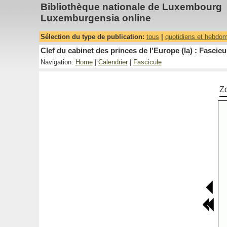
Bibliothèque nationale de Luxembourg
Luxemburgensia online
Sélection du type de publication:
tous
|
quotidiens et hebdo
Clef du cabinet des princes de l'Europe (la) : Fascicu
Navigation:
Home
|
Calendrier
|
Fascicule
Z