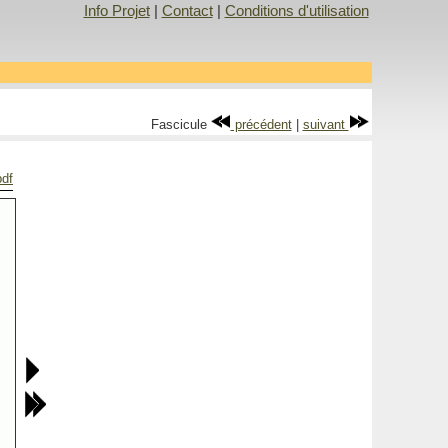
Info Projet
|
Contact
|
Conditions d'utilisation
Fascicule
précédent
|
suivant
pdf