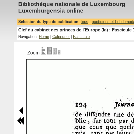
Bibliothèque nationale de Luxembourg
Luxemburgensia online
Sélection du type de publication:
tous
|
quotidiens et hebdomad
Clef du cabinet des princes de l'Europe (la) : Fascicule 
Navigation:
Home
|
Calendrier
|
Fascicule
Zoom