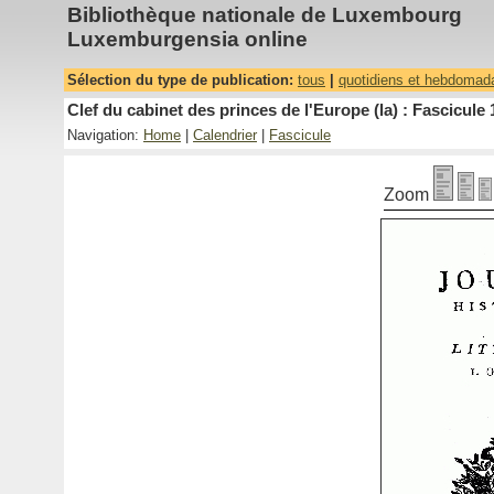
Bibliothèque nationale de Luxembourg
Luxemburgensia online
Sélection du type de publication:
tous
|
quotidiens et hebdomad
Clef du cabinet des princes de l'Europe (la) : Fascicule 
Navigation:
Home
|
Calendrier
|
Fascicule
Zoom