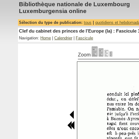
Bibliothèque nationale de Luxembourg
Luxemburgensia online
Sélection du type de publication:
tous
|
quotidiens et hebdomad
Clef du cabinet des princes de l'Europe (la) : Fascicule 
Navigation:
Home
|
Calendrier
|
Fascicule
Zoom