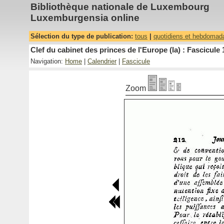
Bibliothèque nationale de Luxembourg
Luxemburgensia online
Sélection du type de publication:
tous
|
quotidiens et hebdomad
Clef du cabinet des princes de l'Europe (la) : Fascicule 
Navigation:
Home
|
Calendrier
|
Fascicule
Zoom