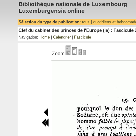
Bibliothèque nationale de Luxembourg
Luxemburgensia online
Sélection du type de publication:
tous
|
quotidiens et hebdomad
Clef du cabinet des princes de l'Europe (la) : Fascicule 
Navigation:
Home
|
Calendrier
|
Fascicule
Zoom