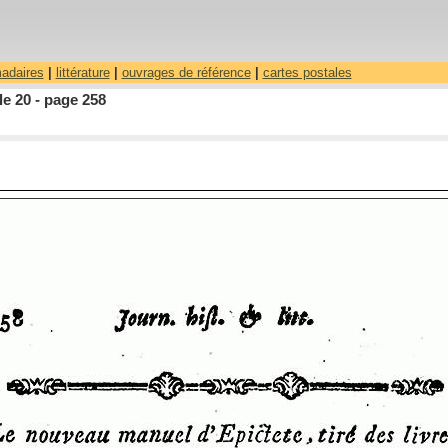
madaires
|
littérature
|
ouvrages de référence
|
cartes postales
le 20 - page 258