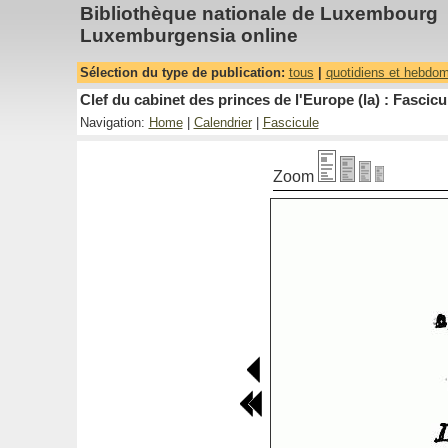
Bibliothèque nationale de Luxembourg
Luxemburgensia online
Sélection du type de publication:
tous
|
quotidiens et hebdo
Clef du cabinet des princes de l'Europe (la) : Fascicu
Navigation:
Home
|
Calendrier
|
Fascicule
Zoom