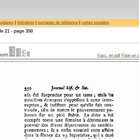
madaires
|
littérature
|
ouvrages de référence
|
cartes postales
le 21 - page 350
oom
Fasc. en pdf
Page en 