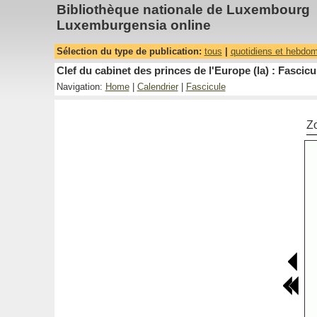
Bibliothèque nationale de Luxembourg
Luxemburgensia online
Sélection du type de publication:
tous
|
quotidiens et hebdo
Clef du cabinet des princes de l'Europe (la) : Fascicu
Navigation:
Home
|
Calendrier
|
Fascicule
Z