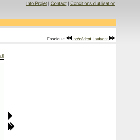
Info Projet
|
Contact
|
Conditions d'utilisation
Fascicule
précédent
|
suivant
pdf