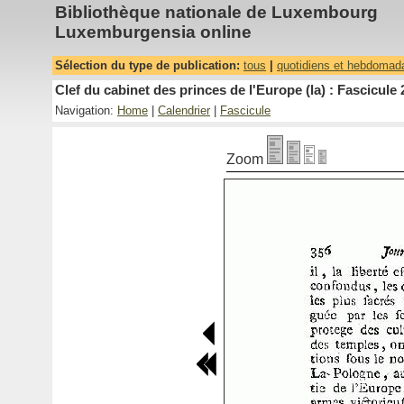
Bibliothèque nationale de Luxembourg
Luxemburgensia online
Sélection du type de publication:
tous
|
quotidiens et hebdomad
Clef du cabinet des princes de l'Europe (la) : Fascicule 
Navigation:
Home
|
Calendrier
|
Fascicule
Zoom