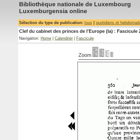
Bibliothèque nationale de Luxembourg
Luxemburgensia online
Sélection du type de publication:
tous
|
quotidiens et hebdomad
Clef du cabinet des princes de l'Europe (la) : Fascicule 
Navigation:
Home
|
Calendrier
|
Fascicule
Zoom