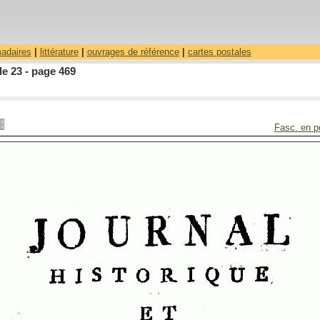
madaires
|
littérature
|
ouvrages de référence
|
cartes postales
le 23 - page 469
Fasc. en p