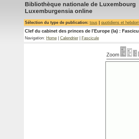
Bibliothèque nationale de Luxembourg
Luxemburgensia online
Sélection du type de publication:
tous
|
quotidiens et hebdo
Clef du cabinet des princes de l'Europe (la) : Fascicu
Navigation:
Home
|
Calendrier
|
Fascicule
Zoom