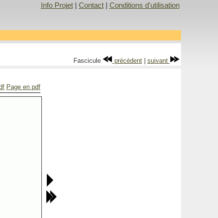
Info Projet
|
Contact
|
Conditions d'utilisation
Fascicule
précédent
|
suivant
df
Page en pdf