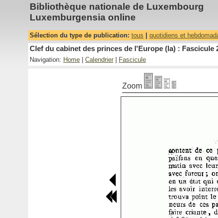
Bibliothèque nationale de Luxembourg
Luxemburgensia online
Sélection du type de publication:
tous
|
quotidiens et hebdomad
Clef du cabinet des princes de l'Europe (la) : Fascicule 
Navigation:
Home
|
Calendrier
|
Fascicule
Zoom