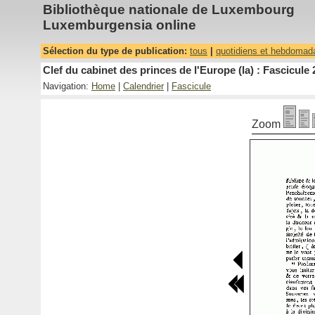
Bibliothèque nationale de Luxembourg
Luxemburgensia online
Sélection du type de publication:
tous
|
quotidiens et hebdomad
Clef du cabinet des princes de l'Europe (la) : Fascicule 
Navigation:
Home
|
Calendrier
|
Fascicule
Zoom