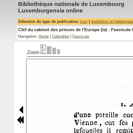
Bibliothèque nationale de Luxembourg
Luxemburgensia online
Sélection du type de publication:
tous
|
quotidiens et hebdomad
Clef du cabinet des princes de l'Europe (la) : Fascicule 
Navigation:
Home
|
Calendrier
|
Fascicule
Zoom