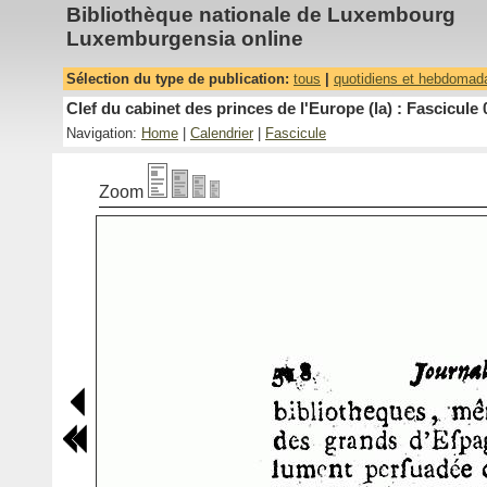
Bibliothèque nationale de Luxembourg
Luxemburgensia online
Sélection du type de publication:
tous
|
quotidiens et hebdomad
Clef du cabinet des princes de l'Europe (la) : Fascicule 
Navigation:
Home
|
Calendrier
|
Fascicule
Zoom