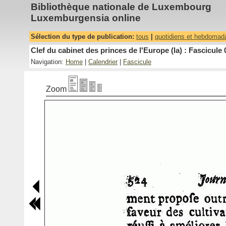
Bibliothèque nationale de Luxembourg
Luxemburgensia online
Sélection du type de publication:
tous
|
quotidiens et hebdomad
Clef du cabinet des princes de l'Europe (la) : Fascicule 
Navigation:
Home
|
Calendrier
|
Fascicule
Zoom