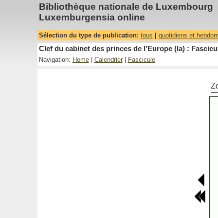
Bibliothèque nationale de Luxembourg
Luxemburgensia online
Sélection du type de publication:
tous
|
quotidiens et hebdo
Clef du cabinet des princes de l'Europe (la) : Fascicu
Navigation:
Home
|
Calendrier
|
Fascicule
Z