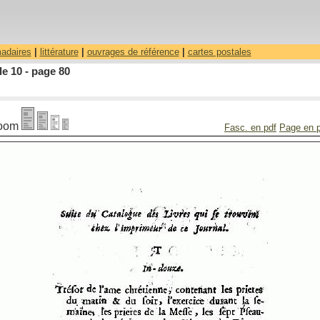
madaires
|
littérature
|
ouvrages de référence
|
cartes postales
le 10 - page 80
oom
Fasc. en pdf
Page en 