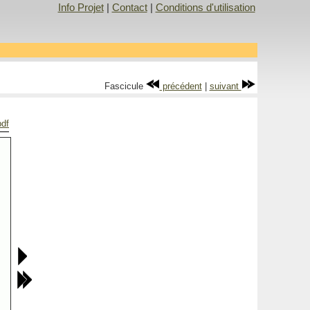
Info Projet
|
Contact
|
Conditions d'utilisation
Fascicule
précédent
|
suivant
pdf