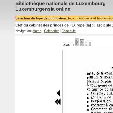
Bibliothèque nationale de Luxembourg
Luxemburgensia online
Sélection du type de publication:
tous
|
quotidiens et hebdomad
Clef du cabinet des princes de l'Europe (la) : Fascicule 
Navigation:
Home
|
Calendrier
|
Fascicule
Zoom