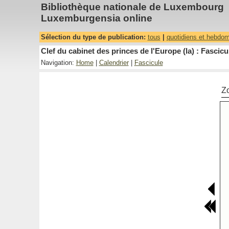
Bibliothèque nationale de Luxembourg
Luxemburgensia online
Sélection du type de publication:
tous
|
quotidiens et hebdo
Clef du cabinet des princes de l'Europe (la) : Fascicu
Navigation:
Home
|
Calendrier
|
Fascicule
Z