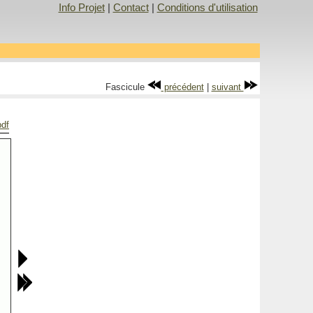
Info Projet
|
Contact
|
Conditions d'utilisation
Fascicule
précédent
|
suivant
pdf