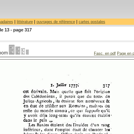
madaires
|
littérature
|
ouvrages de référence
|
cartes postales
le 13 - page 317
oom
Fasc. en pdf
Page en 