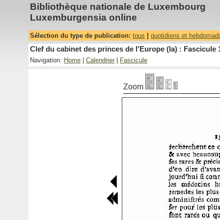
Bibliothèque nationale de Luxembourg
Luxemburgensia online
Sélection du type de publication:
tous
|
quotidiens et hebdomad
Clef du cabinet des princes de l'Europe (la) : Fascicule 
Navigation:
Home
|
Calendrier
|
Fascicule
Zoom