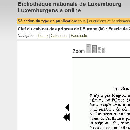
Bibliothèque nationale de Luxembourg
Luxemburgensia online
Sélection du type de publication:
tous
|
quotidiens et hebdomad
Clef du cabinet des princes de l'Europe (la) : Fascicule 
Navigation:
Home
|
Calendrier
|
Fascicule
Zoom