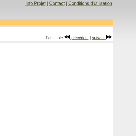
Info Projet
|
Contact
|
Conditions d'utilisation
Fascicule
précédent
|
suivant