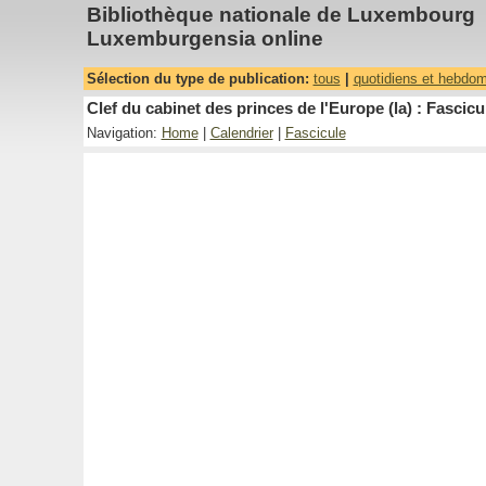
Bibliothèque nationale de Luxembourg
Luxemburgensia online
Sélection du type de publication:
tous
|
quotidiens et hebdo
Clef du cabinet des princes de l'Europe (la) : Fascicu
Navigation:
Home
|
Calendrier
|
Fascicule