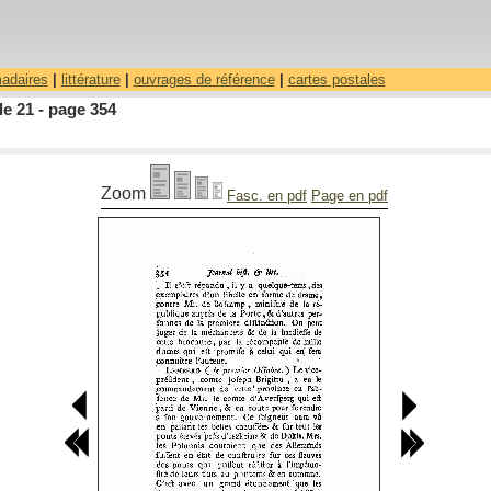
madaires
|
littérature
|
ouvrages de référence
|
cartes postales
le 21 - page 354
Zoom
Fasc. en pdf
Page en pdf