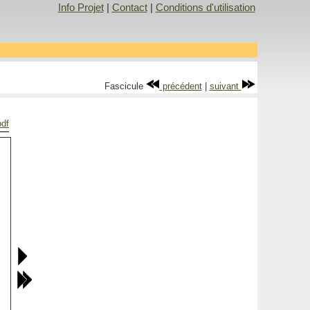
Info Projet
|
Contact
|
Conditions d'utilisation
Fascicule
précédent
|
suivant
pdf