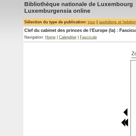
Bibliothèque nationale de Luxembourg
Luxemburgensia online
Sélection du type de publication:
tous
|
quotidiens et hebdo
Clef du cabinet des princes de l'Europe (la) : Fascicu
Navigation:
Home
|
Calendrier
|
Fascicule
Z