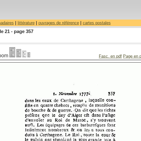
madaires
|
littérature
|
ouvrages de référence
|
cartes postales
le 21 - page 357
oom
Fasc. en pdf
Page en 