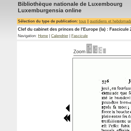
Bibliothèque nationale de Luxembourg
Luxemburgensia online
Sélection du type de publication:
tous
|
quotidiens et hebdomad
Clef du cabinet des princes de l'Europe (la) : Fascicule 
Navigation:
Home
|
Calendrier
|
Fascicule
Zoom