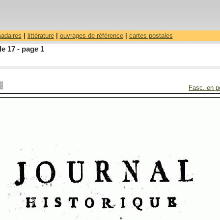
madaires
|
littérature
|
ouvrages de référence
|
cartes postales
le 17 - page 1
Fasc. en p