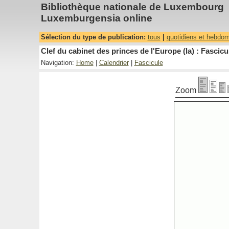
Bibliothèque nationale de Luxembourg
Luxemburgensia online
Sélection du type de publication:
tous
|
quotidiens et hebdo
Clef du cabinet des princes de l'Europe (la) : Fascicu
Navigation:
Home
|
Calendrier
|
Fascicule
Zoom