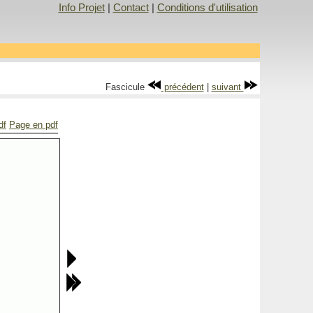
Info Projet
|
Contact
|
Conditions d'utilisation
Fascicule
précédent
|
suivant
df
Page en pdf