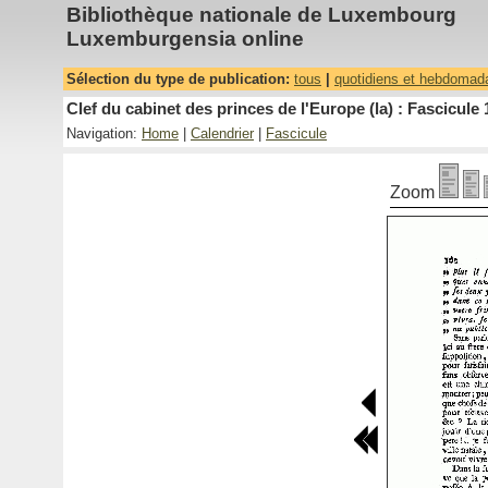
Bibliothèque nationale de Luxembourg
Luxemburgensia online
Sélection du type de publication:
tous
|
quotidiens et hebdomad
Clef du cabinet des princes de l'Europe (la) : Fascicule 
Navigation:
Home
|
Calendrier
|
Fascicule
Zoom