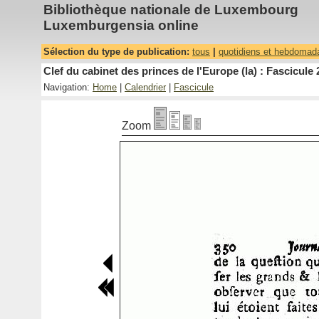
Bibliothèque nationale de Luxembourg
Luxemburgensia online
Sélection du type de publication:
tous
|
quotidiens et hebdomad
Clef du cabinet des princes de l'Europe (la) : Fascicule 
Navigation:
Home
|
Calendrier
|
Fascicule
Zoom