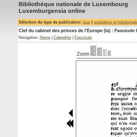
Bibliothèque nationale de Luxembourg
Luxemburgensia online
Sélection du type de publication:
tous
|
quotidiens et hebdomad
Clef du cabinet des princes de l'Europe (la) : Fascicule 
Navigation:
Home
|
Calendrier
|
Fascicule
Zoom