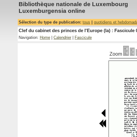
Bibliothèque nationale de Luxembourg
Luxemburgensia online
Sélection du type de publication:
tous
|
quotidiens et hebdomad
Clef du cabinet des princes de l'Europe (la) : Fascicule 
Navigation:
Home
|
Calendrier
|
Fascicule
Zoom