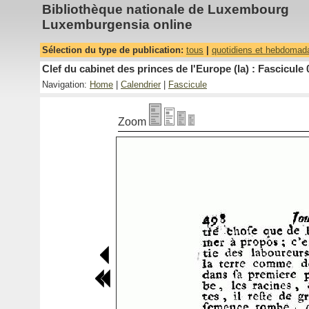
Bibliothèque nationale de Luxembourg
Luxemburgensia online
Sélection du type de publication:
tous
|
quotidiens et hebdomad
Clef du cabinet des princes de l'Europe (la) : Fascicule 
Navigation:
Home
|
Calendrier
|
Fascicule
Zoom