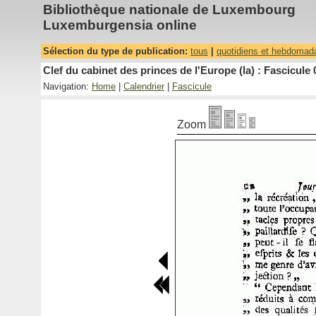
Bibliothèque nationale de Luxembourg
Luxemburgensia online
Sélection du type de publication:
tous
|
quotidiens et hebdomad
Clef du cabinet des princes de l'Europe (la) : Fascicule 
Navigation:
Home
|
Calendrier
|
Fascicule
Zoom