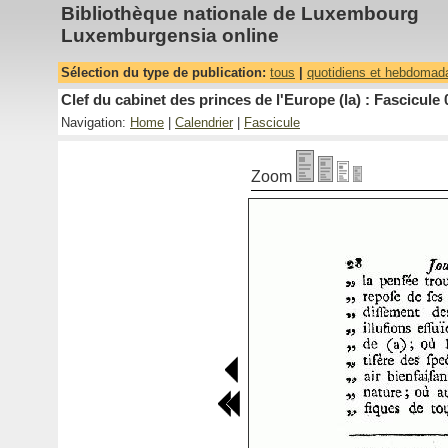
Bibliothèque nationale de Luxembourg
Luxemburgensia online
Sélection du type de publication:
tous
|
quotidiens et hebdomad
Clef du cabinet des princes de l'Europe (la) : Fascicule 
Navigation:
Home
|
Calendrier
|
Fascicule
Zoom