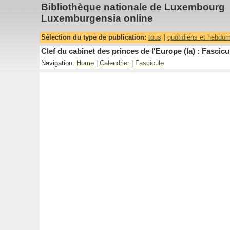
Bibliothèque nationale de Luxembourg
Luxemburgensia online
Sélection du type de publication:
tous
|
quotidiens et hebdo
Clef du cabinet des princes de l'Europe (la) : Fascicu
Navigation:
Home
|
Calendrier
|
Fascicule