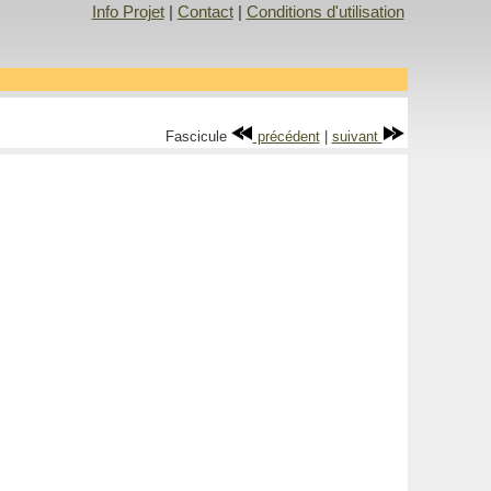
Info Projet
|
Contact
|
Conditions d'utilisation
Fascicule
précédent
|
suivant