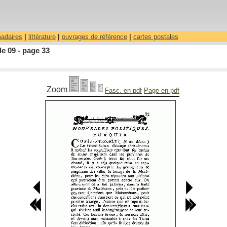
madaires
|
littérature
|
ouvrages de référence
|
cartes postales
le 09 - page 33
Zoom
Fasc. en pdf
Page en pdf