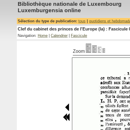
Bibliothèque nationale de Luxembourg
Luxemburgensia online
Sélection du type de publication:
tous
|
quotidiens et hebdomad
Clef du cabinet des princes de l'Europe (la) : Fascicule 
Navigation:
Home
|
Calendrier
|
Fascicule
Zoom