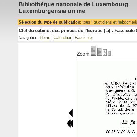
Bibliothèque nationale de Luxembourg
Luxemburgensia online
Sélection du type de publication:
tous
|
quotidiens et hebdomad
Clef du cabinet des princes de l'Europe (la) : Fascicule 
Navigation:
Home
|
Calendrier
|
Fascicule
Zoom