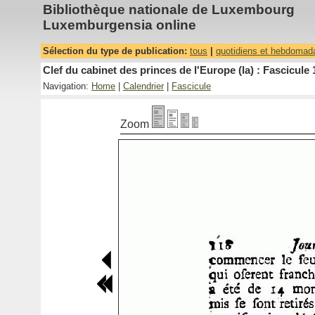
Bibliothèque nationale de Luxembourg
Luxemburgensia online
Sélection du type de publication:
tous
|
quotidiens et hebdomad
Clef du cabinet des princes de l'Europe (la) : Fascicule 
Navigation:
Home
|
Calendrier
|
Fascicule
Zoom