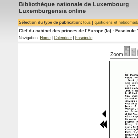
Bibliothèque nationale de Luxembourg
Luxemburgensia online
Sélection du type de publication:
tous
|
quotidiens et hebdomad
Clef du cabinet des princes de l'Europe (la) : Fascicule 
Navigation:
Home
|
Calendrier
|
Fascicule
Zoom