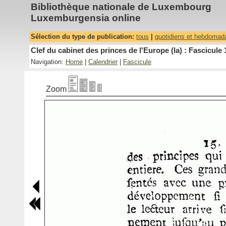
Bibliothèque nationale de Luxembourg
Luxemburgensia online
Sélection du type de publication:
tous
|
quotidiens et hebdomad
Clef du cabinet des princes de l'Europe (la) : Fascicule 
Navigation:
Home
|
Calendrier
|
Fascicule
Zoom