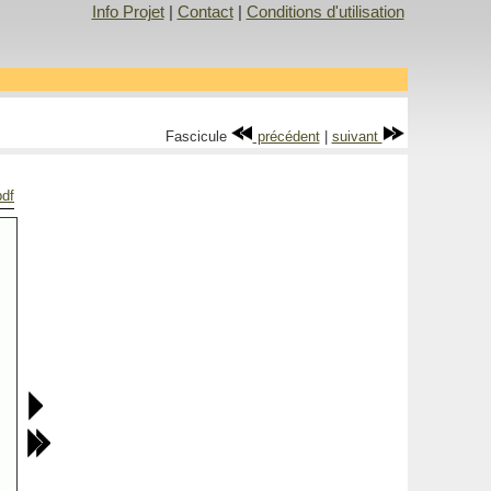
Info Projet
|
Contact
|
Conditions d'utilisation
Fascicule
précédent
|
suivant
pdf