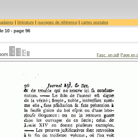
madaires
|
littérature
|
ouvrages de référence
|
cartes postales
le 10 - page 96
oom
Fasc. en pdf
Page en 