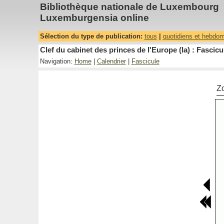
Bibliothèque nationale de Luxembourg
Luxemburgensia online
Sélection du type de publication:
tous
|
quotidiens et hebdo
Clef du cabinet des princes de l'Europe (la) : Fascicu
Navigation:
Home
|
Calendrier
|
Fascicule
Z