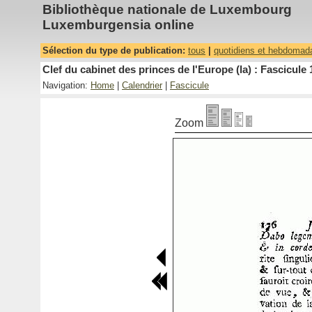
Bibliothèque nationale de Luxembourg
Luxemburgensia online
Sélection du type de publication:
tous
|
quotidiens et hebdomad
Clef du cabinet des princes de l'Europe (la) : Fascicule 
Navigation:
Home
|
Calendrier
|
Fascicule
Zoom