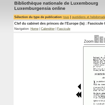
Bibliothèque nationale de Luxembourg
Luxemburgensia online
Sélection du type de publication:
tous
|
quotidiens et hebdomad
Clef du cabinet des princes de l'Europe (la) : Fascicule 
Navigation:
Home
|
Calendrier
|
Fascicule
Zoom