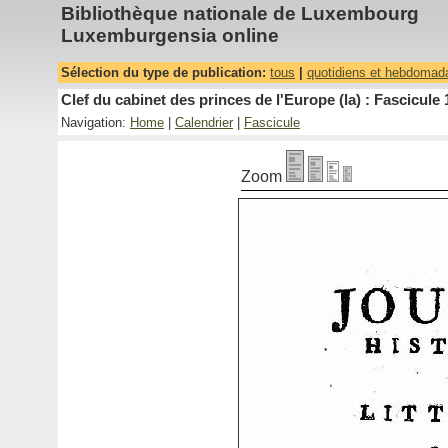
Bibliothèque nationale de Luxembourg
Luxemburgensia online
Sélection du type de publication:
tous
|
quotidiens et hebdomad
Clef du cabinet des princes de l'Europe (la) : Fascicule 
Navigation:
Home
|
Calendrier
|
Fascicule
Zoom