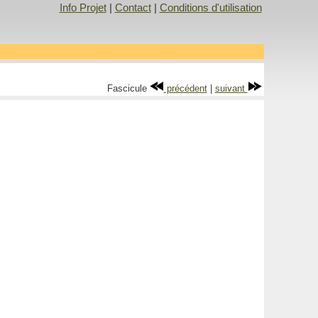
Info Projet
|
Contact
|
Conditions d'utilisation
Fascicule
précédent
|
suivant