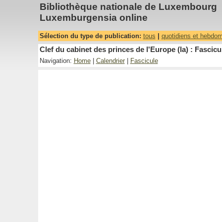
Bibliothèque nationale de Luxembourg
Luxemburgensia online
Sélection du type de publication:
tous
|
quotidiens et hebdo
Clef du cabinet des princes de l'Europe (la) : Fascicu
Navigation:
Home
|
Calendrier
|
Fascicule