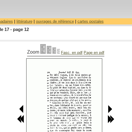
madaires
|
littérature
|
ouvrages de référence
|
cartes postales
le 17 - page 12
Zoom
Fasc. en pdf
Page en pdf