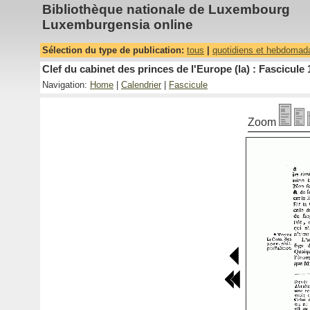
Bibliothèque nationale de Luxembourg
Luxemburgensia online
Sélection du type de publication:
tous
|
quotidiens et hebdomad
Clef du cabinet des princes de l'Europe (la) : Fascicule 
Navigation:
Home
|
Calendrier
|
Fascicule
Zoom