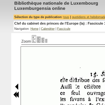
Bibliothèque nationale de Luxembourg
Luxemburgensia online
Sélection du type de publication:
tous
|
quotidiens et hebdomad
Clef du cabinet des princes de l'Europe (la) : Fascicule 
Navigation:
Home
|
Calendrier
|
Fascicule
Zoom