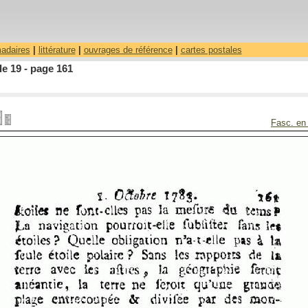
madaires
|
littérature
|
ouvrages de référence
|
cartes postales
le 19 - page 161
Fasc. en