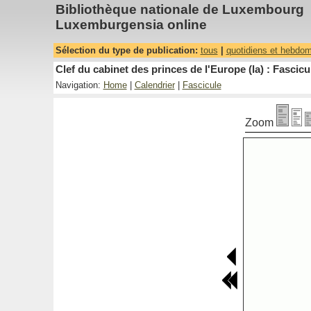
Bibliothèque nationale de Luxembourg
Luxemburgensia online
Sélection du type de publication:
tous
|
quotidiens et hebdo
Clef du cabinet des princes de l'Europe (la) : Fascicu
Navigation:
Home
|
Calendrier
|
Fascicule
Zoom